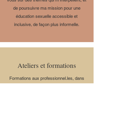
de poursuivre ma mission pour une
éducation sexuelle accessible et
inclusive, de façon plus informelle.
Ateliers et formations
Formations aux professionnel.les, dans
les écoles, entreprises et organismes
communautaires; tout est possible. Il peut
s'agir de la mise en place de programmes
ou de conférences ponctuelles. Le format
et la durée peuvent varier selon les
thématiques et clientèles visées.